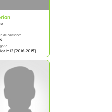
rian
eur
e de naissance
6
gorie
ior M12 [2016-2015]