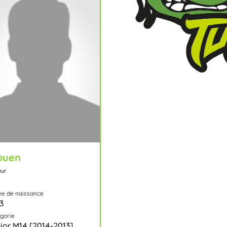
ouen
eur
e de naissance
3
gorie
ior M14 [2014-2013]