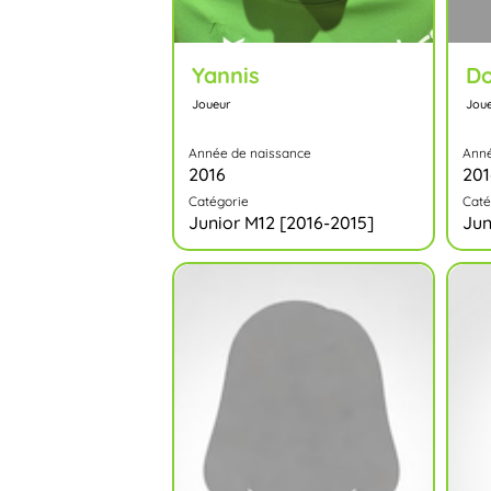
Yannis
Do
Joueur
Jou
Année de naissance
Anné
2016
201
Catégorie
Caté
Junior M12 [2016-2015]
Jun