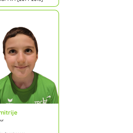
mitrije
eur