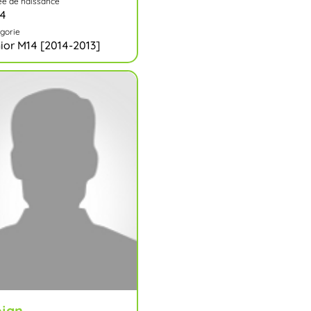
e de naissance
14
gorie
ior M14 [2014-2013]
jan