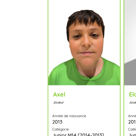
Axel
El
Joueur
Jou
Année de naissance
Anné
2013
201
Catégorie
Caté
Junior M14 [2014-2013]
Jun