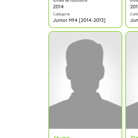
Année de naissance
Anné
2014
20
Catégorie
Caté
Junior M14 [2014-2013]
Jun
Hugo
De